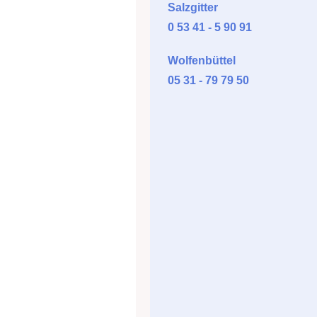
Salzgitter
0 53 41 - 5 90 91
Wolfenbüttel
05 31 - 79 79 50