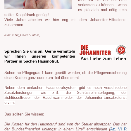
rund um die Uhr auf Hilfe
verlassen zu können – wenn
es plötzlich mal nötig sein
sollte: Knopfdruck genügt!
Viele Jahre arbeiten wir hier eng mit dem Johanniter-Hilfsdienst
zusammen.
(Bild: © Sir_Oliver / Fotolia)
Sprechen Sie uns an. Gerne vermitteln
wir Ihnen unseren kompetenten
Partner in Sachen Hausnotruf.
Schon ab Pflegegrad 1 kann geprüft werden, ob die Pflegeversicherung
diese Kosten ganz oder zum Teil übernimmt.
Neben dem einfachen Hausnotrufsystem gibt es noch verschiedene
Zusatzleistungen, wie z.B. die Schlüsselhinterlegung, der
Schlüsseltresor, der Rauchwarnmelder, der Johanniter-Einsatzdienst
u.v.m.
Das sollten Sie wissen:
Die Kosten für den Hausnotruf sind von der Steuer absetzbar. Das hat
der Bundesfinanzhof unlängst in einem Urteil entschieden (
Az. VI R