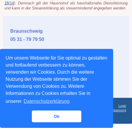
18/14
). Demnach gilt der Hausnotruf als haushaltsnahe Dienstleistung
und kann in der Steuererklärung als steuermindernd angegeben werden.
Braunschweig
05 31 - 79 79 50
Salzgitter
Um unsere Webseite für Sie optimal zu gestalten
0 53 41 - 5 90 91
und fortlaufend verbessern zu können,
verwenden wir Cookies. Durch die weitere
Wolfenbüttel
Nutzung der Webseite stimmen Sie der
05 31 - 79 79 50
Verwendung von Cookies zu. Weitere
Informationen zu Cookies erhalten Sie in
unserer
Datenschutzerklärung
Login
Druckversion
|
Sitemap
Webansicht
© Ambulante Krankenpflege 24 Stunden
GmbH
Ok