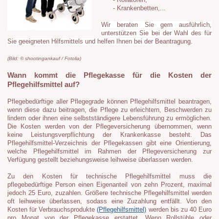
- Rollatoren,
- Krankenbetten,...
Wir beraten Sie gern ausführlich,
unterstützen Sie bei der Wahl des für
Sie geeigneten Hilfsmittels und helfen Ihnen bei der
Beantragung.
(Bild: © shootingankauf / Fotolia)
Wann kommt die Pflegekasse für die Kosten der
Pflegehilfsmittel auf?
Pflegebedürftige aller Pflegegrade können Pflegehilfsmittel beantragen,
wenn diese dazu beitragen, die Pflege zu erleichtern, Beschwerden zu
lindern oder ihnen eine selbstständigere Lebensführung zu ermöglichen.
Die Kosten werden von der Pflegeversicherung übernommen, wenn
keine Leistungsverpflichtung der Krankenkasse besteht. Das
Pflegehilfsmittel­-Verzeichnis der Pflegekassen gibt eine Orientierung,
welche Pflegehilfsmittel im Rahmen der Pflegeversicherung zur
Verfügung gestellt beziehungsweise leihweise überlassen werden.
Zu den Kosten für technische Pflegehilfsmittel muss die
pflegebedürftige Person einen Eigen­anteil von zehn Prozent, maximal
jedoch 25 Euro, zuzahlen. Größere technische Pflegehilfsmittel werden
oft leihweise überlassen, sodass eine Zuzahlung entfällt. Von den
Kosten für Verbrauchsprodukte
(Pflegehilfsmittel)
werden bis zu 40 Euro
pro Monat von der Pflege­kasse erstattet. Wenn Rollstühle oder