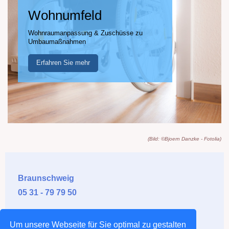
Wohnumfeld
Wohnraumanpassung & Zuschüsse zu
Umbaumaßnahmen
Erfahren Sie mehr
(Bild: ©Bjoern Danzke - Fotolia)
Braunschweig
05 31 - 79 79 50
Salzgitter
Um unsere Webseite für Sie optimal zu gestalten