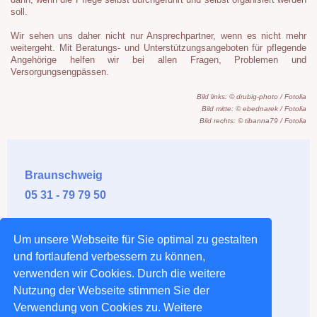
dann, wenn die Pflege selbst durchgeführt und selbst organisiert werden
soll.
Wir sehen uns daher nicht nur Ansprechpartner, wenn es nicht mehr
weitergeht. Mit Beratungs- und Unterstützungsangeboten für pflegende
Angehörige helfen wir bei allen Fragen, Problemen und
Versorgungsengpässen.
Bild links: © drubig-photo / Fotolia
Bild
mitte: © ebednarek / Fotolia
Bild rechts
: © tibanna79 / Fotolia
Braunschweig
05 31 - 79 79 50
Salzgitter
Um unsere Webseite für Sie optimal zu gestalten
0 53 41 - 5 90 91
und fortlaufend verbessern zu können,
verwenden wir Cookies. Durch die weitere
Wolfenbüttel
Nutzung der Webseite stimmen Sie der
05 31 - 79 79 50
Verwendung von Cookies zu. Weitere