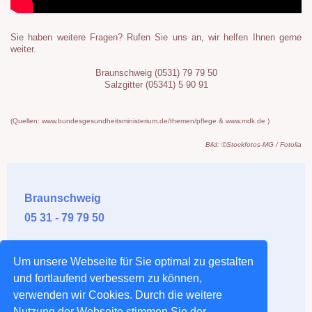
Sie haben weitere Fragen? Rufen Sie uns an, wir helfen Ihnen gerne
weiter.
Braunschweig (0531) 79 79 50
Salzgitter (05341) 5 90 91
(Quellen: www.bundesgesundheitsministerium.de/themen/pflege &
www.mdk.de )
Bild: ©Stockfotos-MG / Fotolia
Braunschweig
05 31 - 79 79 50
Salzgitter
Um unsere Webseite für Sie optimal zu gestalten
0 53 41 - 5 90 91
und fortlaufend verbessern zu können,
verwenden wir Cookies. Durch die weitere
Wolfenbüttel
Nutzung der Webseite stimmen Sie der