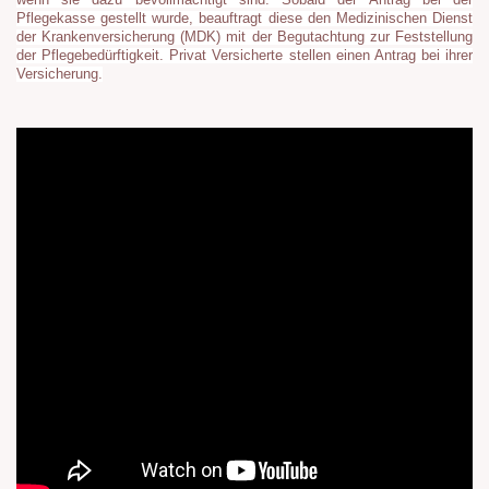
wenn sie dazu bevollmächtigt sind. Sobald der Antrag bei der
Pflegekasse gestellt wurde, beauftragt diese den Medizinischen Dienst
der Krankenversicherung (MDK) mit der Begutachtung zur Feststellung
der Pflegebedürftigkeit. Privat Versicherte stellen einen Antrag bei ihrer
Versicherung.