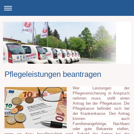
Pflegeleistungen beantragen
Wer Leistungen der
Pflegeversicherung in Anspruch
nehmen muss, stellt einen
Antrag bei der Pflegekasse. Die
Pflegekasse befindet sich bei
der Krankenkasse. Den Antrag
können auch
Familienangehörige, Nachbarn
oder gute Bekannte stellen,